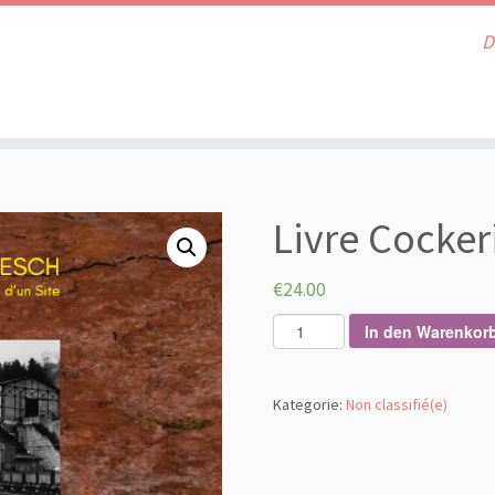
D
Livre Cockeri
€
24.00
L
In den Warenkor
i
v
r
Kategorie:
Non classifié(e)
e
C
o