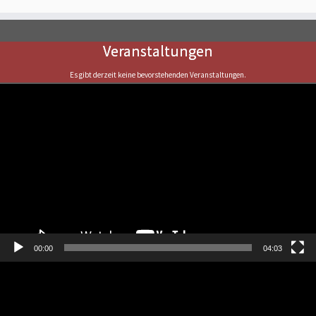
Veranstaltungen
Es gibt derzeit keine bevorstehenden Veranstaltungen.
Video-
Player
00:00
04:03
Video-
Player